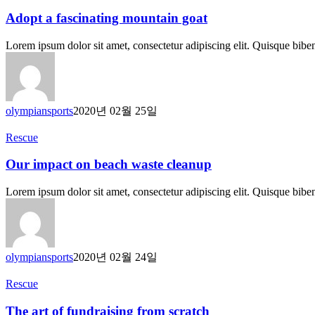
a
fascinating
Adopt a fascinating mountain goat
mountain
goat
Lorem ipsum dolor sit amet, consectetur adipiscing elit. Quisque bib
olympiansports
2020년 02월 25일
Our
Rescue
impact
on
Our impact on beach waste cleanup
beach
waste
Lorem ipsum dolor sit amet, consectetur adipiscing elit. Quisque bib
cleanup
olympiansports
2020년 02월 24일
The
Rescue
art
of
The art of fundraising from scratch