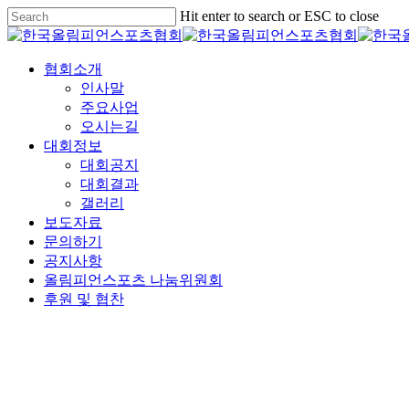
Skip
Hit enter to search or ESC to close
to
Close
main
Search
content
협회소개
인사말
주요사업
오시는길
대회정보
대회공지
대회결과
갤러리
보도자료
문의하기
공지사항
올림피언스포츠 나눔위원회
후원 및 협찬