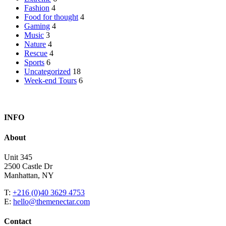
Fashion
4
Food for thought
4
Gaming
4
Music
3
Nature
4
Rescue
4
Sports
6
Uncategorized
18
Week-end Tours
6
Lorem ipsum dolor sit amet, consectetur adipisicing elit, sed eiusmod 
INFO
About
Unit 345
2500 Castle Dr
Manhattan, NY
T:
+216 (0)40 3629 4753
E:
hello@themenectar.com
Contact