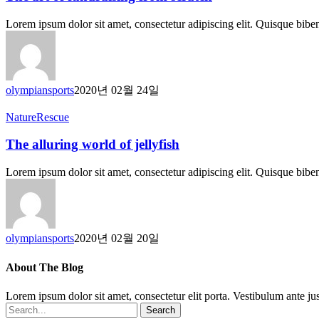
fundraising
from
Lorem ipsum dolor sit amet, consectetur adipiscing elit. Quisque bib
scratch
olympiansports
2020년 02월 24일
The
Nature
Rescue
alluring
world
The alluring world of jellyfish
of
jellyfish
Lorem ipsum dolor sit amet, consectetur adipiscing elit. Quisque bib
olympiansports
2020년 02월 20일
About The Blog
Lorem ipsum dolor sit amet, consectetur elit porta. Vestibulum ante jus
Search