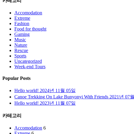
카테고리
Accomodation
Extreme
Fashion
Food for thought
Gaming
Music
Nature
Rescue
Sports
Uncategorized
Week-end Tours
Popular Posts
Hello world!
2024년 11월 05일
Canoe Trekking On Lake Bunyonyi With Friends
2021년 07
Hello world!
2023년 11월 07일
카테고리
Accomodation
6
Extreme
6