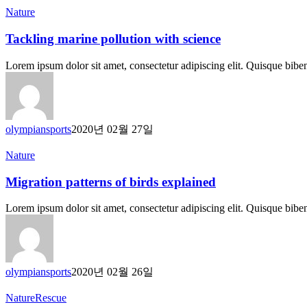
Tackling
Nature
marine
pollution
Tackling marine pollution with science
with
science
Lorem ipsum dolor sit amet, consectetur adipiscing elit. Quisque bib
olympiansports
2020년 02월 27일
Migration
Nature
patterns
of
Migration patterns of birds explained
birds
explained
Lorem ipsum dolor sit amet, consectetur adipiscing elit. Quisque bib
olympiansports
2020년 02월 26일
Adopt
Nature
Rescue