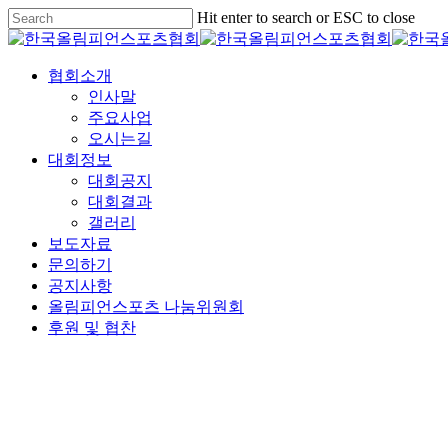
Skip
Hit enter to search or ESC to close
to
Close
main
Search
content
협회소개
인사말
주요사업
오시는길
대회정보
대회공지
대회결과
갤러리
보도자료
문의하기
공지사항
올림피언스포츠 나눔위원회
후원 및 협찬