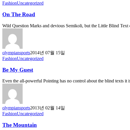
On
Fashion
Uncategorized
The
Road
On The Road
Wild Question Marks and devious Semikoli, but the Little Blind Text d
olympiansports
2014년 07월 15일
Be
Fashion
Uncategorized
My
Guest
Be My Guest
Even the all-powerful Pointing has no control about the blind texts it 
olympiansports
2013년 02월 14일
The
Fashion
Uncategorized
Mountain
The Mountain