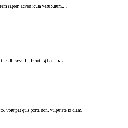
orem sapien acveh icula vestibulum,…
n the all-powerful Pointing has no…
to, volutpat quis porta non, vulputate id diam.