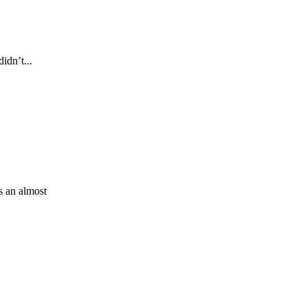
idn’t...
is an almost