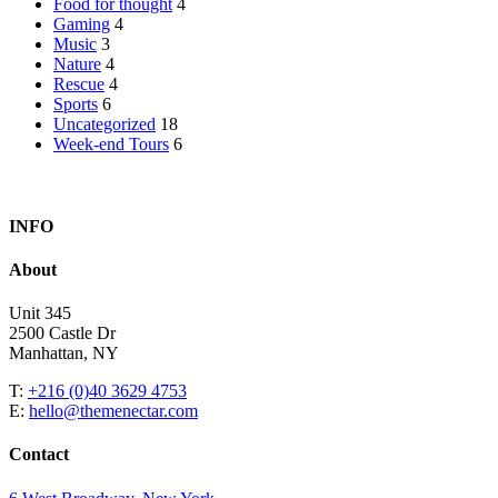
Food for thought
4
Gaming
4
Music
3
Nature
4
Rescue
4
Sports
6
Uncategorized
18
Week-end Tours
6
Lorem ipsum dolor sit amet, consectetur adipisicing elit, sed eiusmod 
INFO
About
Unit 345
2500 Castle Dr
Manhattan, NY
T:
+216 (0)40 3629 4753
E:
hello@themenectar.com
Contact