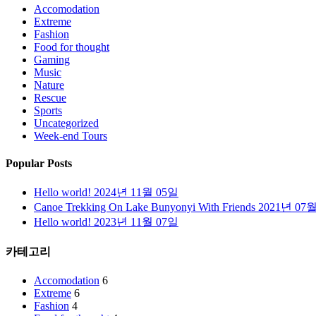
Accomodation
Extreme
Fashion
Food for thought
Gaming
Music
Nature
Rescue
Sports
Uncategorized
Week-end Tours
Popular Posts
Hello world!
2024년 11월 05일
Canoe Trekking On Lake Bunyonyi With Friends
2021년 07
Hello world!
2023년 11월 07일
카테고리
Accomodation
6
Extreme
6
Fashion
4