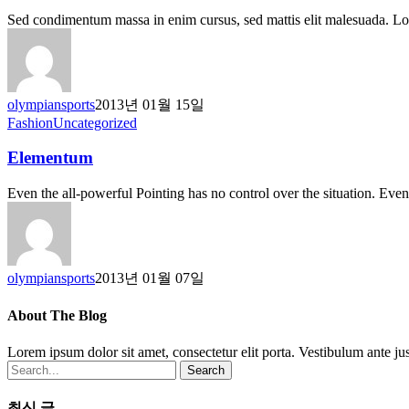
Sed condimentum massa in enim cursus, sed mattis elit malesuada. L
olympiansports
2013년 01월 15일
Elementum
Fashion
Uncategorized
Elementum
Even the all-powerful Pointing has no control over the situation. Eve
olympiansports
2013년 01월 07일
About The Blog
Lorem ipsum dolor sit amet, consectetur elit porta. Vestibulum ante jus
Search
최신 글